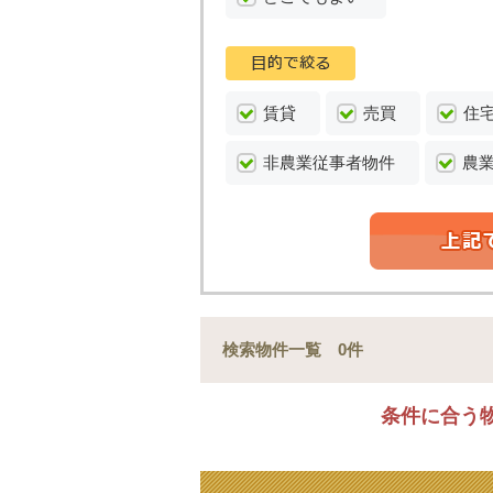
賃貸
売買
住
非農業従事者物件
農
検索物件一覧 0件
条件に合う