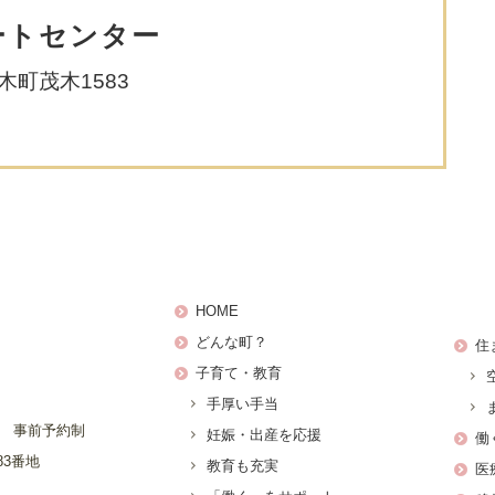
ートセンター
茂木町茂木1583
HOME
どんな町？
住
子育て・教育
手厚い手当
日 事前予約制
妊娠・出産を応援
働
83番地
教育も充実
医