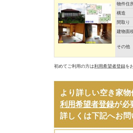
物件住
構造
間取り
建物面
その他
初めてご利用の方は
利用希望者登録
を
より詳しい空き家物
利用希望者登録
が必
詳しくは下記へお問