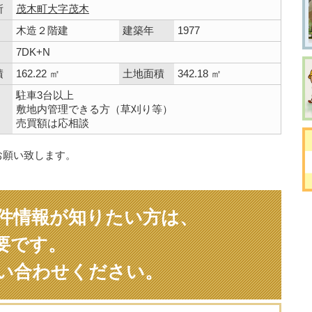
所
茂木町大字茂木
木造２階建
建築年
1977
7DK+N
積
162.22 ㎡
土地面積
342.18 ㎡
駐車3台以上
敷地内管理できる方（草刈り等）
売買額は応相談
お願い致します。
件情報が知りたい方は、
要です。
い合わせください。