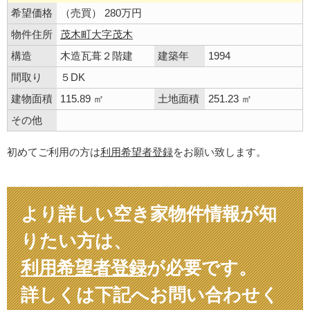
希望価格
（売買） 280万円
物件住所
茂木町大字茂木
構造
木造瓦葺２階建
建築年
1994
間取り
５DK
建物面積
115.89 ㎡
土地面積
251.23 ㎡
その他
初めてご利用の方は
利用希望者登録
をお願い致します。
より詳しい空き家物件情報が知
りたい方は、
利用希望者登録
が必要です。
詳しくは下記へお問い合わせく