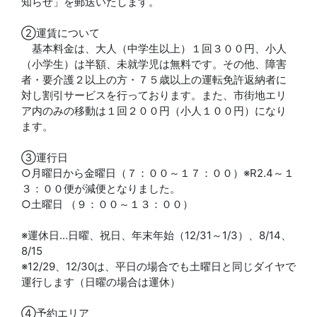
知らせ」を郵送いたします。
②運賃について
基本料金は、大人（中学生以上）１回３００円、小人
（小学生）は半額、未就学児は無料です。その他、障害
者・要介護２以上の方・７５歳以上の運転免許返納者に
対し割引サービスを行っております。また、市街地エリ
ア内のみの移動は１回２００円（小人１００円）になり
ます。
③運行日
○月曜日から金曜日（７：００～１７：００）※R2.4～１
３：００便が減便となりました。
○土曜日 （９：００～１３：００）
※運休日…日曜、祝日、年末年始（12/31～1/3）、8/14、
8/15
※12/29、12/30は、平日の場合でも土曜日と同じダイヤで
運行します（日曜の場合は運休）
④予約エリア