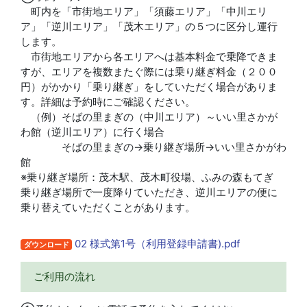
町内を「市街地エリア」「須藤エリア」「中川エリ
ア」「逆川エリア」「茂木エリア」の５つに区分し運行
します。
市街地エリアから各エリアへは基本料金で乗降できま
すが、エリアを複数またぐ際には乗り継ぎ料金（２００
円）がかかり「乗り継ぎ」をしていただく場合がありま
す。詳細は予約時にご確認ください。
（例）そばの里まぎの（中川エリア）～いい里さかが
わ館（逆川エリア）に行く場合
そばの里まぎの→乗り継ぎ場所→いい里さかがわ
館
※乗り継ぎ場所：茂木駅、茂木町役場、ふみの森もてぎ
乗り継ぎ場所で一度降りていただき、逆川エリアの便に
乗り替えていただくことがあります。
02 様式第1号（利用登録申請書).pdf
ダウンロード
ご利用の流れ