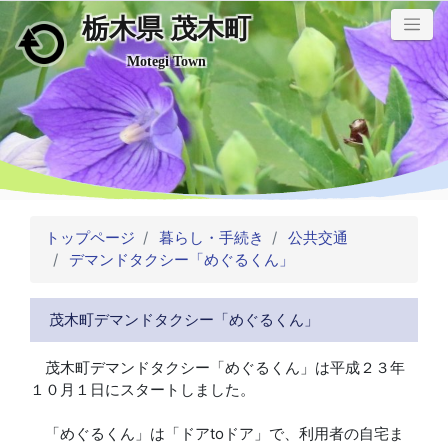
栃木県 茂木町
メインコンテンツにスキップ
Motegi Town
トップページ
暮らし・手続き
公共交通
デマンドタクシー「めぐるくん」
茂木町デマンドタクシー「めぐるくん」
茂木町デマンドタクシー「めぐるくん」は平成２３年
１０月１日にスタートしました。
「めぐるくん」は「ドアtoドア」で、利用者の自宅ま