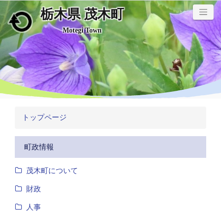
栃木県 茂木町
メインコンテンツにスキップ
Motegi Town
トップページ
町政情報
茂木町について
財政
人事