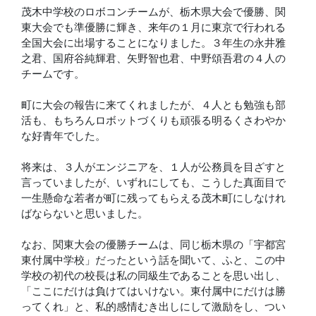
茂木中学校のロボコンチームが、栃木県大会で優勝、関
東大会でも準優勝に輝き、来年の１月に東京で行われる
全国大会に出場することになりました。３年生の永井雅
之君、国府谷純輝君、矢野智也君、中野頌吾君の４人の
チームです。
町に大会の報告に来てくれましたが、４人とも勉強も部
活も、もちろんロボットづくりも頑張る明るくさわやか
な好青年でした。
将来は、３人がエンジニアを、１人が公務員を目ざすと
言っていましたが、いずれにしても、こうした真面目で
一生懸命な若者が町に残ってもらえる茂木町にしなけれ
ばならないと思いました。
なお、関東大会の優勝チームは、同じ栃木県の「宇都宮
東付属中学校」だったという話を聞いて、ふと、この中
学校の初代の校長は私の同級生であることを思い出し、
「ここにだけは負けてはいけない。東付属中にだけは勝
ってくれ」と、私的感情むき出しにして激励をし、つい