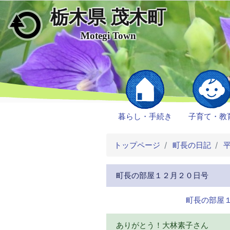
栃木県 茂木町
メインコンテンツにスキップ
Motegi Town
暮らし・手続き
子育て・教
トップページ
町長の日記
平
町長の部屋１２月２０日号
町長の部屋
ありがとう！大林素子さん