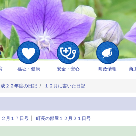
育
福祉・健康
安全・安心
町政情報
商
成２２年度の日記
１２月に書いた日記
１２月１７日号
|
町長の部屋１２月２１日号