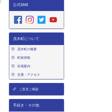
公式SNS
教
い
茂木町について
く
茂木町の概要
町政情報
熱
役場案内
交通・アクセス
を
ご意見ご相談
手続き・その他