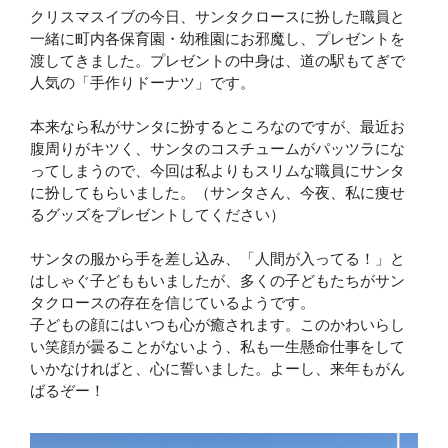
クリスマスイブの今日、サンタクロースに扮した職員と
一緒に町内各保育園・幼稚園にお邪魔し、プレゼントを
渡してきました。プレゼントの中身は、道の駅もてぎで
人気の「手作りドーナツ」です。
本来なら私がサンタに扮するところなのですが、最近お
腹周りがキツく、サンタのコスチュームがパッツラにな
ってしまうので、今回は私よりもスリムな職員にサンタ
に扮してもらいました。（サンタさん、今夜、私に痩せ
るグッズをプレゼントしてください）
サンタの服から手を差し込み、「人間が入ってる！」と
はしゃぐ子どももいましたが、多くの子どもたちがサン
タクロースの存在を信じているようです。
子どもの顔にはいつも心が癒されます。このかわいらし
い笑顔が曇ることがないよう、私も一生懸命仕事をして
いかなければと、心に誓いました。よーし、来年もがん
ばるぞー！