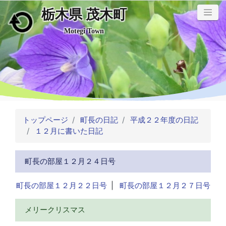
栃木県 茂木町
メインコンテンツにスキップ
Motegi Town
トップページ
町長の日記
平成２２年度の日記
１２月に書いた日記
町長の部屋１２月２４日号
町長の部屋１２月２２日号
|
町長の部屋１２月２７日号
メリークリスマス