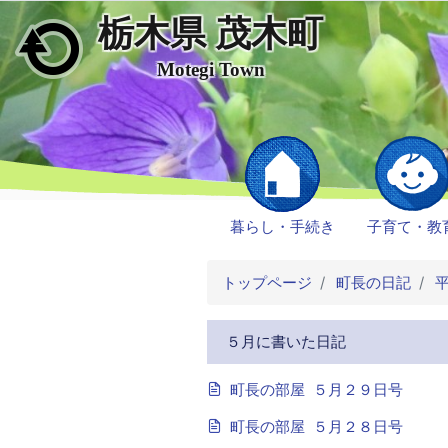
栃木県 茂木町
メインコンテンツにスキップ
Motegi Town
暮らし・手続き
子育て・教
トップページ
町長の日記
平
５月に書いた日記
町長の部屋 ５月２９日号
町長の部屋 ５月２８日号