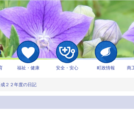
育
福祉・健康
安全・安心
町政情報
商
成２２年度の日記