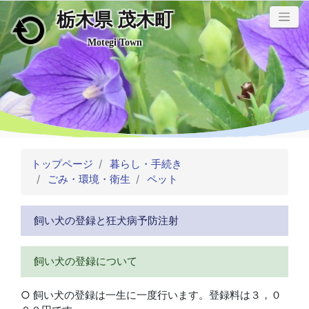
栃木県 茂木町
メインコンテンツにスキップ
Motegi Town
トップページ
暮らし・手続き
ごみ・環境・衛生
ペット
飼い犬の登録と狂犬病予防注射
飼い犬の登録について
○ 飼い犬の登録は一生に一度行います。登録料は３，０