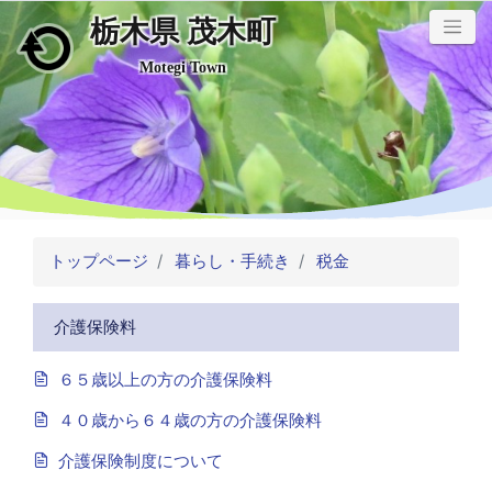
栃木県 茂木町
メインコンテンツにスキップ
Motegi Town
トップページ
暮らし・手続き
税金
介護保険料
６５歳以上の方の介護保険料
４０歳から６４歳の方の介護保険料
介護保険制度について