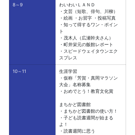
8～9
わいわいＬＡＮＤ
・文芸（短歌、俳句、川柳）
・絵画 ・お習字 ・投稿写真
・知って得するワン・ポイン
ト
・茂木人（広瀬幹夫さん）
・町井栄元の飯館レポート
・スピードウェイタウンエク
スプレス
10～11
生涯学習
・仮称「芳賀・真岡マラソン
大会」名称募集
・おめでとう！教育文化賞
まちかど図書館
・まちかど図書館の使い方！
・子ども読書週間が始まる
よ！
・読書週間に思う