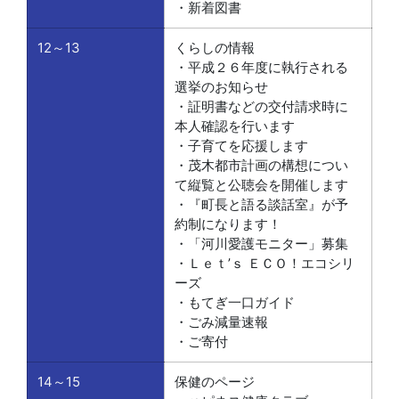
・新着図書
12～13
くらしの情報
・平成２６年度に執行される
選挙のお知らせ
・証明書などの交付請求時に
本人確認を行います
・子育てを応援します
・茂木都市計画の構想につい
て縦覧と公聴会を開催します
・『町長と語る談話室』が予
約制になります！
・「河川愛護モニター」募集
・Ｌｅｔ’ｓ ＥＣＯ！エコシリ
ーズ
・もてぎ一口ガイド
・ごみ減量速報
・ご寄付
14～15
保健のページ