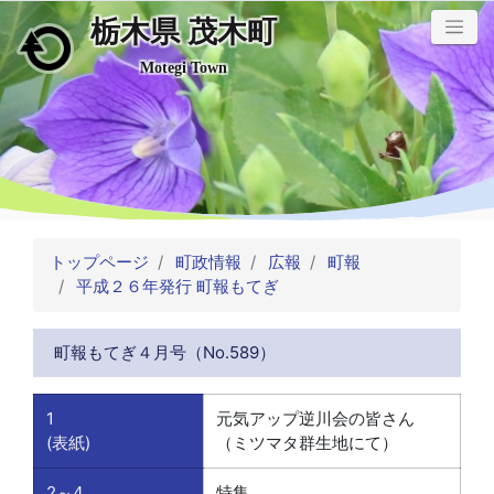
栃木県 茂木町
メインコンテンツにスキップ
Motegi Town
トップページ
町政情報
広報
町報
平成２６年発行 町報もてぎ
町報もてぎ４月号（No.589）
1
元気アップ逆川会の皆さん
(表紙)
（ミツマタ群生地にて）
2～4
特集