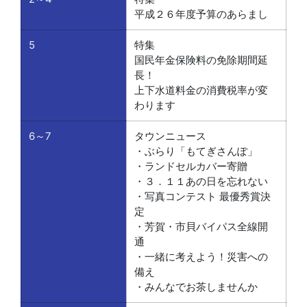
平成２６年度予算のあらまし
5
特集
国民年金保険料の免除期間延
長！
上下水道料金の消費税率が変
わります
6～7
タウンニュース
・ぶらり「もてぎさんぽ」
・ランドセルカバー寄贈
・３．１１あの日を忘れない
・写真コンテスト 最優秀賞決
定
・芳賀・市貝バイパス全線開
通
・一緒に考えよう！災害への
備え
・みんなでお茶しませんか