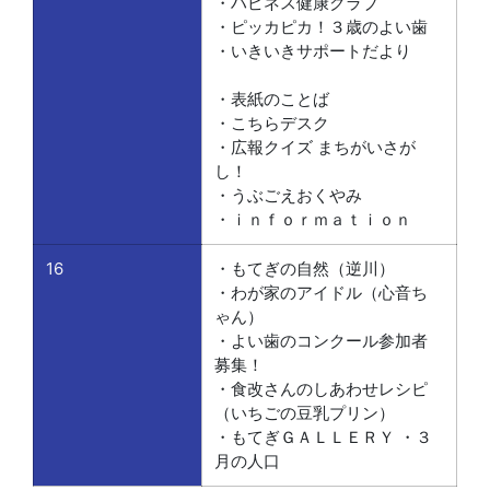
・ハピネス健康クラブ
・ピッカピカ！３歳のよい歯
・いきいきサポートだより
・表紙のことば
・こちらデスク
・広報クイズ まちがいさが
し！
・うぶごえおくやみ
・ｉｎｆｏｒｍａｔｉｏｎ
16
・もてぎの自然（逆川）
・わが家のアイドル（心音ち
ゃん）
・よい歯のコンクール参加者
募集！
・食改さんのしあわせレシピ
（いちごの豆乳プリン）
・もてぎＧＡＬＬＥＲＹ ・３
月の人口