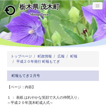
栃木県 茂木町
メインコンテンツにスキップ
Motegi Town
トップページ
町政情報
広報
町報
平成２０年発行 町報もてぎ
町報もてぎ２月号
【ページ：内容】
１ ： 表紙 はれやかな笑顔で大人の仲間入り」
～平成２０年茂木町成人式～