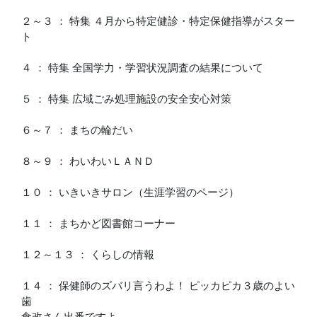
２～３ ： 特集 ４月から特定健診・特定保健指導がスター
ト
４ ： 特集 全国学力・学習状況調査の結果について
５ ： 特集 広域ごみ処理施設の安全安心対策
６～７ ： まちの輪だい
８～９ ： わいわいＬＡＮＤ
１０ ： いきいきサロン（生涯学習のページ）
１１ ： まちかど図書館コーナー
１２～１３ ： くらしの情報
１４ ： 保健師のズバリ言うわよ！ ピッカピカ３歳のよい
歯
食改さん出番ですよ