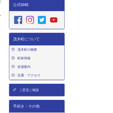
公式SNS
ン
を
く
。
茂木町について
茂木町の概要
町政情報
役場案内
交通・アクセス
ご意見ご相談
手続き・その他