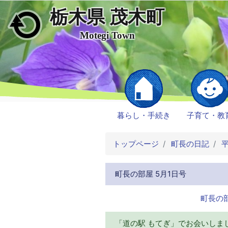
栃木県 茂木町
メインコンテンツにスキップ
Motegi Town
暮らし・手続き
子育て・教
トップページ
町長の日記
平
町長の部屋 5月1日号
町長の部
「道の駅 もてぎ」でお会いしま