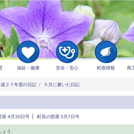
育
福祉・健康
安全・安心
町政情報
商
成２７年度の日記
５月に書いた日記
屋 4月30日号
|
町長の部屋 5月7日号
しょう