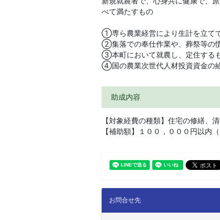
新規就農者で、心身共に健康で、原
べて満たすもの
①専ら農業経営により生計を立て
②集落での奉仕作業や、葬祭等の
③本町において就農し、定住する
④国の農業次世代人材投資資金の
助成内容
【対象経費の種類】住宅の修繕、清
【補助額】１００，０００円以内（
お問合せ先