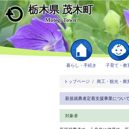
栃木県 茂木町
メインコンテンツにスキップ
Motegi Town
暮らし・手続き
子育て・教
トップページ
商工・観光・農
新規就農者定着支援事業につい
対象者