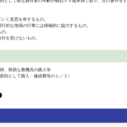
則として経営責任者の年齢が概ね５５歳未満であり、次の要件を
ていく意思を有するもの。
慣行的な地域の行事には積極的に協力するもの。
もの。
給付を受けないもの。
掃、簡易な農機具の購入等
原則として購入・修繕費等の１／２）