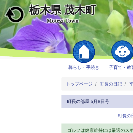
栃木県 茂木町
メインコンテンツにスキップ
Motegi Town
暮らし・手続き
子育て・教
トップページ
町長の日記
平
町長の部屋 5月8日号
町長の
ゴルフは健康維持には最適のス