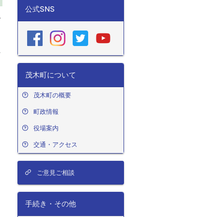
公式SNS
で
り
れ
フ
茂木町について
と
茂木町の概要
町政情報
役場案内
交通・アクセス
ご意見ご相談
手続き・その他