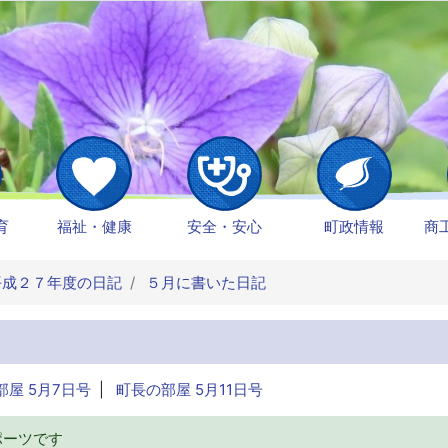
育
福祉・健康
安全・安心
町政情報
商
成２７年度の日記
５月に書いた日記
部屋 5月7日号
|
町長の部屋 5月11日号
ポーツです