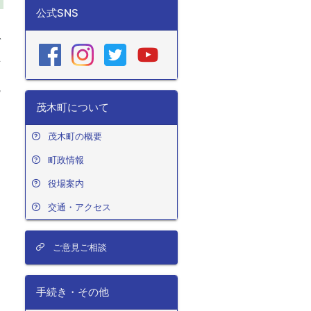
公式SNS
さ
づ
思
完
茂木町について
茂木町の概要
町政情報
役場案内
交通・アクセス
ご意見ご相談
手続き・その他