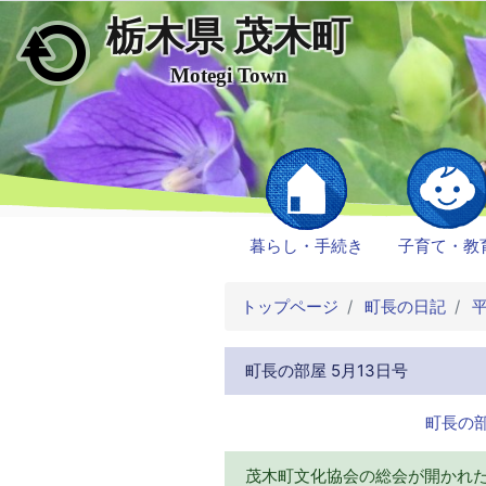
栃木県 茂木町
メインコンテンツにスキップ
Motegi Town
暮らし・手続き
子育て・教
トップページ
町長の日記
平
町長の部屋 5月13日号
町長の部
茂木町文化協会の総会が開かれ