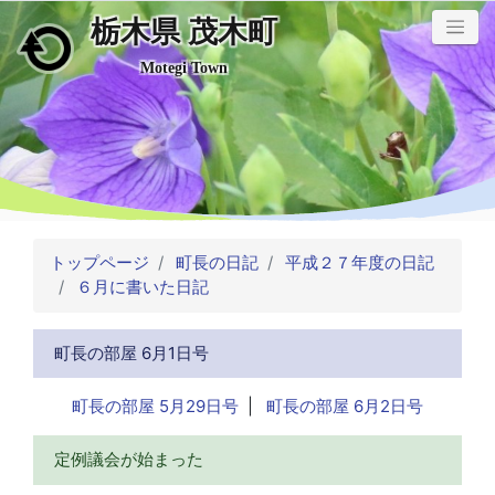
栃木県 茂木町
メインコンテンツにスキップ
Motegi Town
トップページ
町長の日記
平成２７年度の日記
６月に書いた日記
町長の部屋 6月1日号
町長の部屋 5月29日号
|
町長の部屋 6月2日号
定例議会が始まった