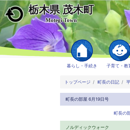
栃木県 茂木町
メインコンテンツにスキップ
Motegi Town
暮らし・手続き
子育て・教
トップページ
町長の日記
平
町長の部屋 6月19日号
町長の部
ノルディックウォーク