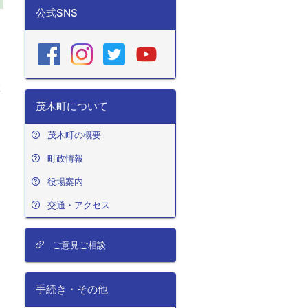
公式SNS
ー
知
に
教
。
茂木町について
り
茂木町の概要
町政情報
役場案内
交通・アクセス
ご意見ご相談
手続き・その他