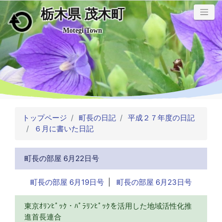
栃木県 茂木町
メインコンテンツにスキップ
Motegi Town
トップページ
町長の日記
平成２７年度の日記
６月に書いた日記
町長の部屋 6月22日号
町長の部屋 6月19日号
|
町長の部屋 6月23日号
東京ｵﾘﾝﾋﾟｯｸ・ﾊﾟﾗﾘﾝﾋﾟｯｸを活用した地域活性化推
進首長連合