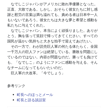
なでしこジャパンがアメリカに敗れ準優勝となった。
正直、大敗である。しかし、おそらく彼女たちに対し感
謝と慰労の言葉は満ち溢れても、責める者は日本中一人
もいないであろう。彼女たちは大きな夢と希望と感動を
私たちに与えてくれた。
なでしこジャパン。本当によく頑張りました。ありが
とう。胸を張って笑顔で帰ってきてください。すべての
国民が温かい気持ちと大きな拍手で迎えてあげたい。
その一方で、わが読売巨人軍の何たる体たらく。全国
一千万人の巨人ファンは絶望している。勝敗を問題にし
ているのではない。内容が問題なのだ。勝っても負けて
も、「なでしこ」のようにファンに感動を与える、そん
なチームになってもらいたいのだ。
巨人軍の大改革。「今でしょう」
参考リンク
町長へのほっとメール
町長と語る談話室