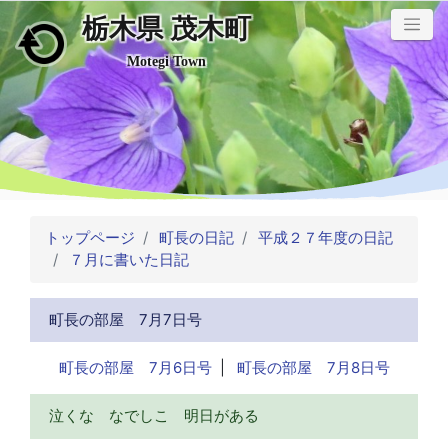
栃木県 茂木町
メインコンテンツにスキップ
Motegi Town
トップページ
町長の日記
平成２７年度の日記
７月に書いた日記
町長の部屋 7月7日号
町長の部屋 7月6日号
|
町長の部屋 7月8日号
泣くな なでしこ 明日がある