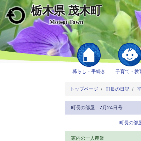
栃木県 茂木町
メインコンテンツにスキップ
Motegi Town
暮らし・手続き
子育て・教
トップページ
町長の日記
平
町長の部屋 7月24日号
町長の部屋
家内の一人農業