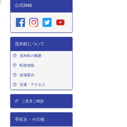
公式SNS
ロ
で
て
が
茂木町について
茂木町の概要
町政情報
役場案内
交通・アクセス
ご意見ご相談
手続き・その他