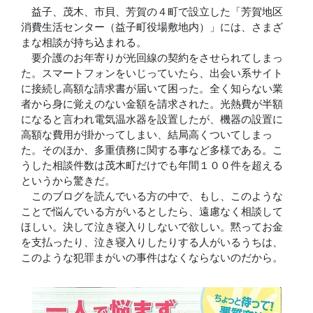
益子、茂木、市貝、芳賀の４町で設立した「芳賀地区
消費生活センター（益子町役場敷地内）」には、さまざ
まな相談が持ち込まれる。
要介護のお年寄りが光回線の契約をさせられてしまっ
た。スマートフォンをいじっていたら、出会い系サイト
に接続し高額な請求書が届いて困った。全く知らない業
者から身に覚えのない金額を請求された。光熱費が半額
になると言われ電気温水器を設置したが、機器の設置に
高額な費用が掛かってしまい、結局高くついてしまっ
た。そのほか、多重債務に関する事など多様である。こ
うした相談件数は茂木町だけでも年間１００件を超える
というから驚きだ。
このブログを読んでいる方の中で、もし、このような
ことで悩んでいる方がいるとしたら、遠慮なく相談して
ほしい。決して泣き寝入りしないで欲しい。黙ってお金
を支払ったり、泣き寝入りしたりする人がいるうちは、
このような犯罪まがいの事件はなくならないのだから。