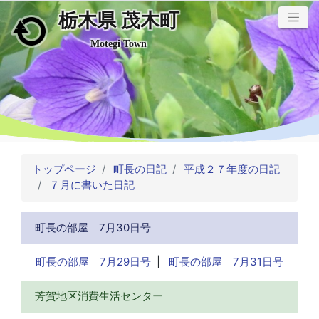
栃木県 茂木町
メインコンテンツにスキップ
Motegi Town
トップページ
町長の日記
平成２７年度の日記
７月に書いた日記
町長の部屋 7月30日号
町長の部屋 7月29日号
|
町長の部屋 7月31日号
芳賀地区消費生活センター