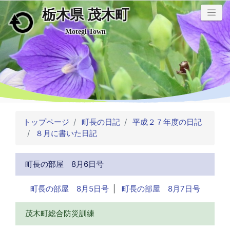
栃木県 茂木町
メインコンテンツにスキップ
Motegi Town
トップページ
町長の日記
平成２７年度の日記
８月に書いた日記
町長の部屋 8月6日号
町長の部屋 8月5日号
|
町長の部屋 8月7日号
茂木町総合防災訓練