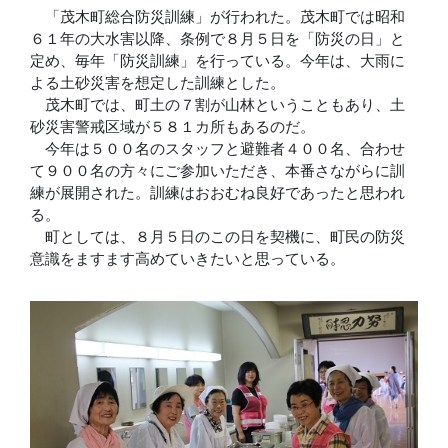
「茂木町総合防災訓練」が行われた。茂木町では昭和
６１年の大水害以降、条例で８月５日を「防災の日」と
定め、毎年「防災訓練」を行っている。今年は、大雨に
よる土砂災害を想定した訓練とした。
茂木町では、町土の７割が山林ということもあり、土
砂災害警戒区域が５８１カ所もあるのだ。
今年は５００名のスタッフと避難者４００名、合わせ
て９００名の方々にご参加いただき、本番さながらに訓
練が展開された。訓練はおおむね良好であったと思われ
る。
町としては、８月５日のこの日を契機に、町民の防災
意識をますます高めていきたいと思っている。