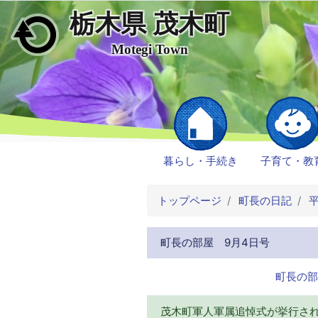
栃木県 茂木町
メインコンテンツにスキップ
Motegi Town
暮らし・手続き
子育て・教
トップページ
町長の日記
平
町長の部屋 9月4日号
町長の部
茂木町軍人軍属追悼式が挙行さ