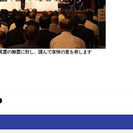
英霊の御霊に対し、謹んで哀悼の意を表します