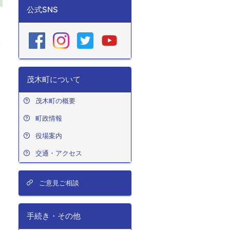
公式SNS
１
一
あ
し
茂木町について
、
茂木町の概要
町政情報
役場案内
交通・アクセス
ご意見ご相談
手続き・その他