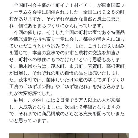
全国町村会主催の「町イチ！村イチ！」が東京国際フ
ォーラムを会場に開催されました。全国には９２８の町
村がありますが、それぞれが豊かな自然と風土に恵ま
れ、個性あるまちづくりにがんばっています。
今回の催しは、そうした全国の町村の宝である特産品
や観光資源を持ち寄り一堂に会し、都会の皆さんに知っ
ていただこうという試みです。また、こうした取り組み
を通じて、本当の意味での都市と農村の交流を加速さ
せ、町村への移住にもつなげたいという思惑もありま
す。栃木県からは、茂木町、市貝町、芳賀町、高根沢町
が出展し、それぞれの町の自慢の品を販売いたしまし
た。茂木町では、菌床しいたけや道の駅もてぎ手づくり
工房の「ゆずポン酢」や「ゆず塩だれ」を持ち込みまし
たが大変好評でした。
結局、この催しには２日間で５万人以上の人が来場
し、大成功となりました。次回は２年後となりますの
で、それまでに商品構成のさらなる充実を図っていきた
いと思っています。