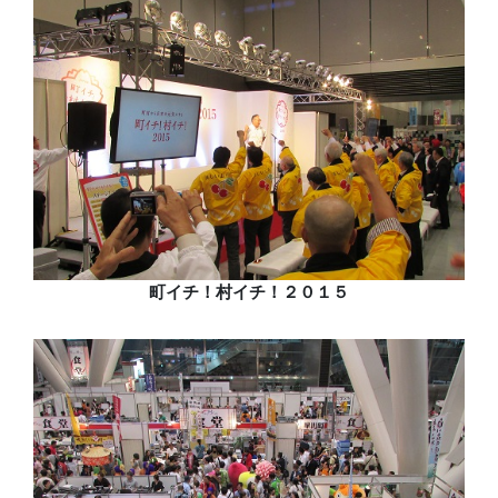
町イチ！村イチ！２０１５