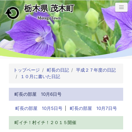
栃木県 茂木町
メインコンテンツにスキップ
Motegi Town
トップページ
町長の日記
平成２７年度の日記
１０月に書いた日記
町長の部屋 10月6日号
町長の部屋 10月5日号
|
町長の部屋 10月7日号
町イチ！村イチ！２０１５開催