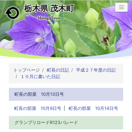
栃木県 茂木町
メインコンテンツにスキップ
Motegi Town
トップページ
町長の日記
平成２７年度の日記
１０月に書いた日記
町長の部屋 10月13日号
町長の部屋 10月9日号
|
町長の部屋 10月14日号
グランプリロードR123パレード