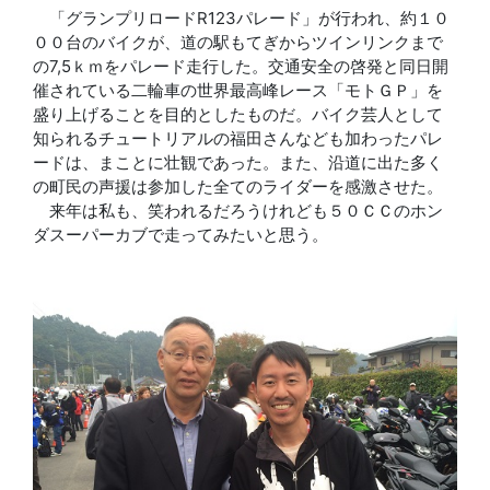
「グランプリロードR123パレード」が行われ、約１０
００台のバイクが、道の駅もてぎからツインリンクまで
の7,5ｋｍをパレード走行した。交通安全の啓発と同日開
催されている二輪車の世界最高峰レース「モトＧＰ」を
盛り上げることを目的としたものだ。バイク芸人として
知られるチュートリアルの福田さんなども加わったパレ
ードは、まことに壮観であった。また、沿道に出た多く
の町民の声援は参加した全てのライダーを感激させた。
来年は私も、笑われるだろうけれども５０ＣＣのホン
ダスーパーカブで走ってみたいと思う。