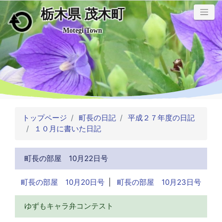
栃木県 茂木町
メインコンテンツにスキップ
Motegi Town
トップページ
町長の日記
平成２７年度の日記
１０月に書いた日記
町長の部屋 10月22日号
町長の部屋 10月20日号
|
町長の部屋 10月23日号
ゆずもキャラ弁コンテスト