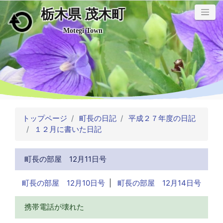
栃木県 茂木町
メインコンテンツにスキップ
Motegi Town
トップページ
町長の日記
平成２７年度の日記
１２月に書いた日記
町長の部屋 12月11日号
町長の部屋 12月10日号
|
町長の部屋 12月14日号
携帯電話が壊れた