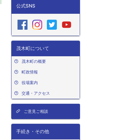
公式SNS
い
り
茂木町について
を
茂木町の概要
町政情報
役場案内
交通・アクセス
ご意見ご相談
手続き・その他