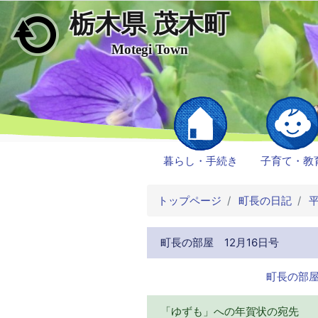
栃木県 茂木町
メインコンテンツにスキップ
Motegi Town
暮らし・手続き
子育て・教
トップページ
町長の日記
平
町長の部屋 12月16日号
町長の部屋
「ゆずも」への年賀状の宛先