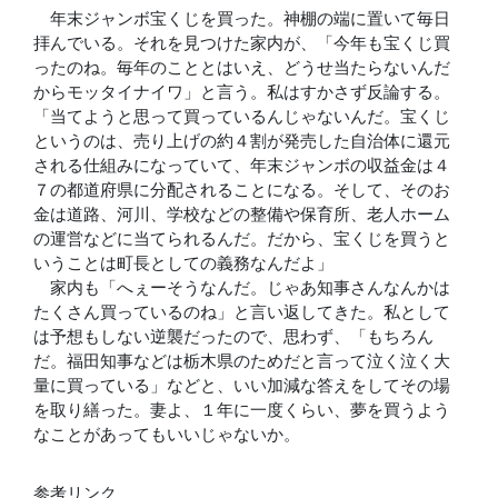
年末ジャンボ宝くじを買った。神棚の端に置いて毎日
拝んでいる。それを見つけた家内が、「今年も宝くじ買
ったのね。毎年のこととはいえ、どうせ当たらないんだ
からモッタイナイワ」と言う。私はすかさず反論する。
「当てようと思って買っているんじゃないんだ。宝くじ
というのは、売り上げの約４割が発売した自治体に還元
される仕組みになっていて、年末ジャンボの収益金は４
７の都道府県に分配されることになる。そして、そのお
金は道路、河川、学校などの整備や保育所、老人ホーム
の運営などに当てられるんだ。だから、宝くじを買うと
いうことは町長としての義務なんだよ」
家内も「へぇーそうなんだ。じゃあ知事さんなんかは
たくさん買っているのね」と言い返してきた。私として
は予想もしない逆襲だったので、思わず、「もちろん
だ。福田知事などは栃木県のためだと言って泣く泣く大
量に買っている」などと、いい加減な答えをしてその場
を取り繕った。妻よ、１年に一度くらい、夢を買うよう
なことがあってもいいじゃないか。
参考リンク