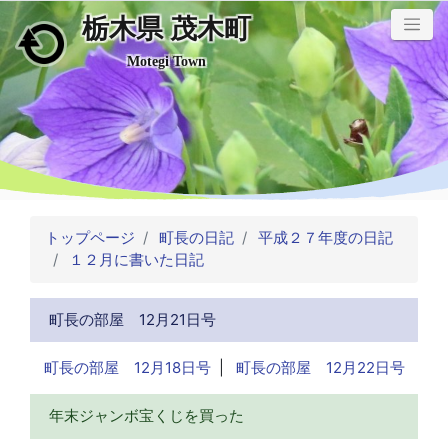
栃木県 茂木町
メインコンテンツにスキップ
Motegi Town
トップページ
町長の日記
平成２７年度の日記
１２月に書いた日記
町長の部屋 12月21日号
町長の部屋 12月18日号
|
町長の部屋 12月22日号
年末ジャンボ宝くじを買った