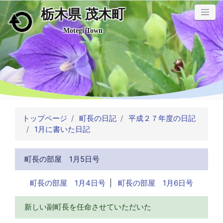
栃木県 茂木町
メインコンテンツにスキップ
Motegi Town
トップページ
町長の日記
平成２７年度の日記
1月に書いた日記
町長の部屋 1月5日号
町長の部屋 1月4日号
|
町長の部屋 1月6日号
新しい副町長を任命させていただいた