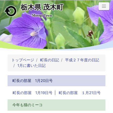
栃木県 茂木町
メインコンテンツにスキップ
Motegi Town
トップページ
町長の日記
平成２７年度の日記
1月に書いた日記
町長の部屋 1月20日号
町長の部屋 1月19日号
|
町長の部屋 １月21日号
今年も猫のミーコ