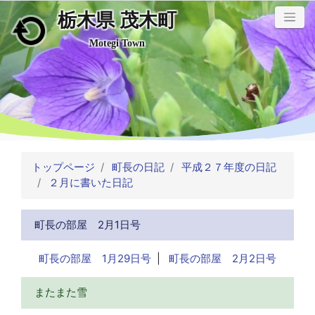
栃木県 茂木町
メインコンテンツにスキップ
Motegi Town
トップページ
町長の日記
平成２７年度の日記
２月に書いた日記
町長の部屋 2月1日号
町長の部屋 1月29日号
|
町長の部屋 2月2日号
またまた雪