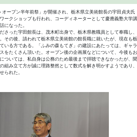
 オープン半年前祭」が開催され、栃木県立美術館長の宇田貞夫氏
ワークショップも行われ、コーディネーターとして慶應義塾大学
話になった。
ださった宇田館長は、茂木町出身で、栃木県教職員として奉職し
。その後、請われて栃木県立美術館の館長職に就いたが、現在も
ている方である。「ふみの森もてぎ」の建設にあたっては、ギャ
スをたくさん頂いた。オープン後の企画展などについて、今後も
については、私自身は公務のため最後まで拝聴できなかったが、
の組み立て方が誠に理路整然として数式を解き明かすようであり
せられた。