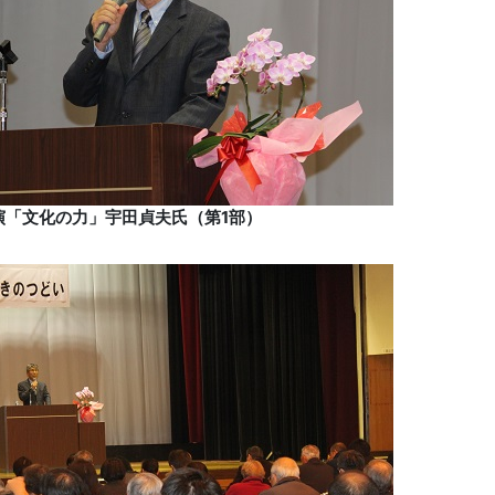
演「文化の力」宇田貞夫氏（第1部）