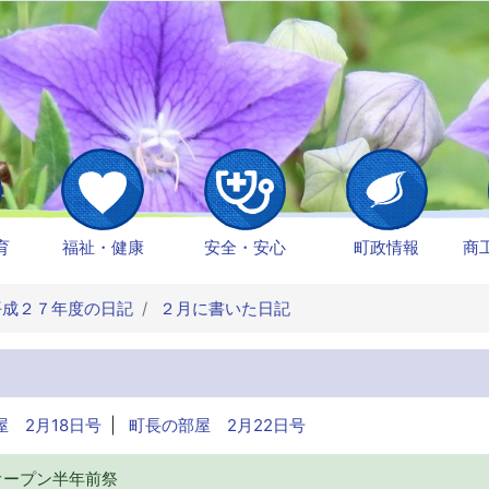
育
福祉・健康
安全・安心
町政情報
商
成２７年度の日記
２月に書いた日記
 2月18日号
|
町長の部屋 2月22日号
オープン半年前祭