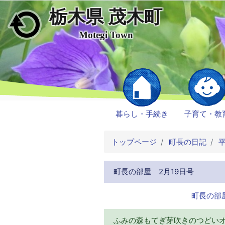
栃木県 茂木町
メインコンテンツにスキップ
Motegi Town
暮らし・手続き
子育て・教
トップページ
町長の日記
平
町長の部屋 2月19日号
町長の部屋
ふみの森もてぎ芽吹きのつどい