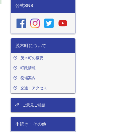
公式SNS
講
、
栃
ラ
茂木町について
お
聞
茂木町の概要
、
町政情報
役場案内
交通・アクセス
ご意見ご相談
手続き・その他