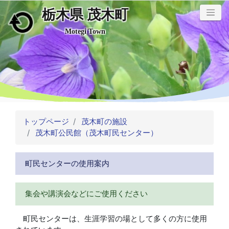
栃木県 茂木町
メインコンテンツにスキップ
Motegi Town
トップページ
茂木町の施設
茂木町公民館（茂木町民センター）
町民センターの使用案内
集会や講演会などにご使用ください
町民センターは、生涯学習の場として多くの方に使用