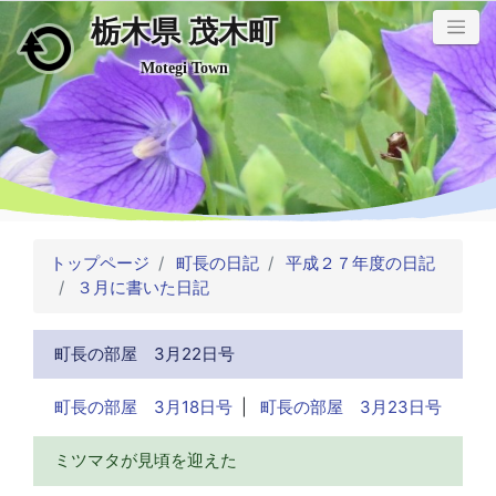
栃木県 茂木町
メインコンテンツにスキップ
Motegi Town
トップページ
町長の日記
平成２７年度の日記
３月に書いた日記
町長の部屋 3月22日号
町長の部屋 3月18日号
|
町長の部屋 3月23日号
ミツマタが見頃を迎えた