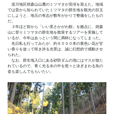
逆川地区焼森山山麓のミツマタが見頃を迎えた。地域
では昔から知られていたミツマタの群生地を観光の目玉
にしようと、地元の有志が数年がかりで整備をしたもの
だ。
３年ほど前から「いい里さかがわ館」を拠点に、焼森
山に登りミツマタの群生地を散策するツアーを実施して
いるが、今年はあっという間に満杯になってしまった。
先日私も行ってみたが、約６０００本の黄色い花が甘
い香りを放って咲き誇る光景は、誠に幻想的で感動させ
られた。
なお、群生地入口にある砂防ダムの池にはマスが放た
れているので、青く光る水の中を悠々と泳ぎまわる魚の
姿も楽しんでもらいたい。