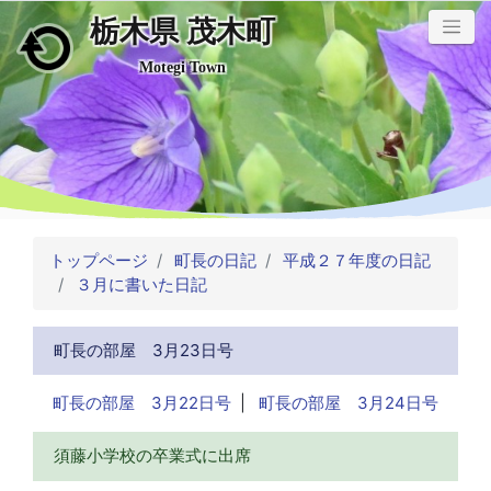
栃木県 茂木町
メインコンテンツにスキップ
Motegi Town
トップページ
町長の日記
平成２７年度の日記
３月に書いた日記
町長の部屋 3月23日号
町長の部屋 3月22日号
|
町長の部屋 3月24日号
須藤小学校の卒業式に出席