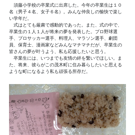
須藤小学校の卒業式に出席した。今年の卒業生は１０
名（男子４名、女子６名）。みんな仲良しの愉快で楽し
い学年だ。
式はとても厳粛で感動的であった。また、式の中で、
卒業生の１人１人が将来の夢を発表した。プロ野球選
手、プロサッカー選手、料理人、マラソン選手、劇団
員、保育士、漫画家などみんなマチマチだが、卒業生の
皆さんの夢が叶うよう、私も応援したいと思う。
卒業生には、いつまでも友情の絆を繋いでほしい。ま
た、将来、彼らがこの茂木町に住み暮らしたいと思える
ような町になるよう私も頑張る所存だ。