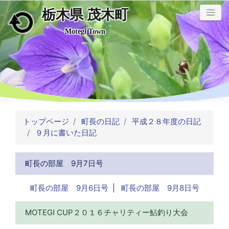
栃木県 茂木町
メインコンテンツにスキップ
Motegi Town
トップページ
町長の日記
平成２８年度の日記
９月に書いた日記
町長の部屋 9月7日号
町長の部屋 9月6日号
|
町長の部屋 9月8日号
MOTEGI CUP２０１６チャリティー鮎釣り大会