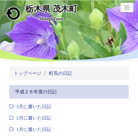
栃木県 茂木町
メインコンテンツにスキップ
Motegi Town
トップページ
町長の日記
平成２６年度の日記
3月に書いた日記
2月に書いた日記
1月に書いた日記