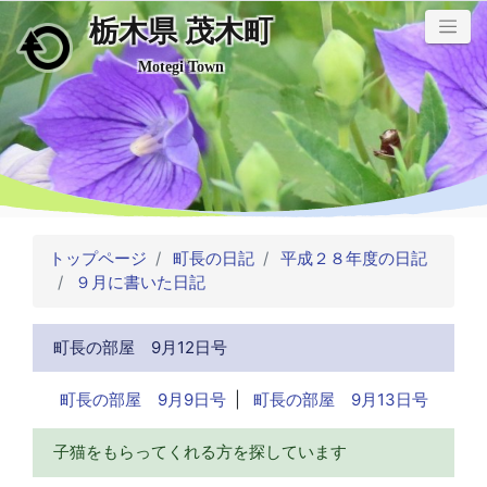
栃木県 茂木町
メインコンテンツにスキップ
Motegi Town
トップページ
町長の日記
平成２８年度の日記
９月に書いた日記
町長の部屋 9月12日号
町長の部屋 9月9日号
|
町長の部屋 9月13日号
子猫をもらってくれる方を探しています