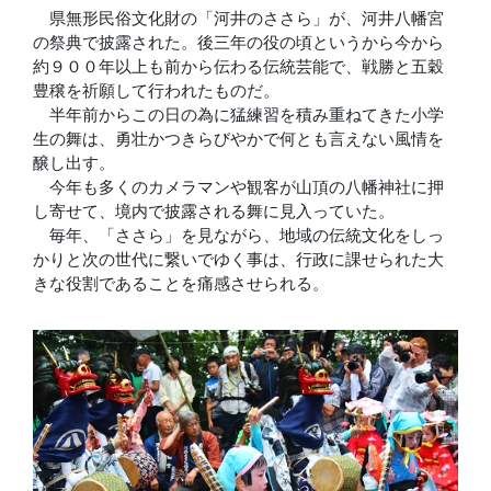
県無形民俗文化財の「河井のささら」が、河井八幡宮
の祭典で披露された。後三年の役の頃というから今から
約９００年以上も前から伝わる伝統芸能で、戦勝と五穀
豊穣を祈願して行われたものだ。
半年前からこの日の為に猛練習を積み重ねてきた小学
生の舞は、勇壮かつきらびやかで何とも言えない風情を
醸し出す。
今年も多くのカメラマンや観客が山頂の八幡神社に押
し寄せて、境内で披露される舞に見入っていた。
毎年、「ささら」を見ながら、地域の伝統文化をしっ
かりと次の世代に繋いでゆく事は、行政に課せられた大
きな役割であることを痛感させられる。