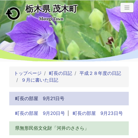
栃木県 茂木町
メインコンテンツにスキップ
Motegi Town
トップページ
町長の日記
平成２８年度の日記
９月に書いた日記
町長の部屋 9月21日号
町長の部屋 9月20日号
|
町長の部屋 9月23日号
県無形民俗文化財「河井のささら」