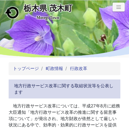
栃木県 茂木町
メインコンテンツにスキップ
Motegi Town
トップページ
町政情報
行政改革
地方行政サービス改革に関する取組状況等を公表し
ます
地方行政サービス改革については、平成27年8月に総務
大臣通知「地方行政サービス改革の推進に関する留意事
項について」が発出され、地方財政が依然として厳しい
状況にある中で、効率的・効果的に行政サービスを提供