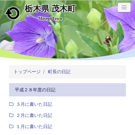
栃木県 茂木町
メインコンテンツにスキップ
Motegi Town
トップページ
町長の日記
平成２８年度の日記
３月に書いた日記
２月に書いた日記
１月に書いた日記