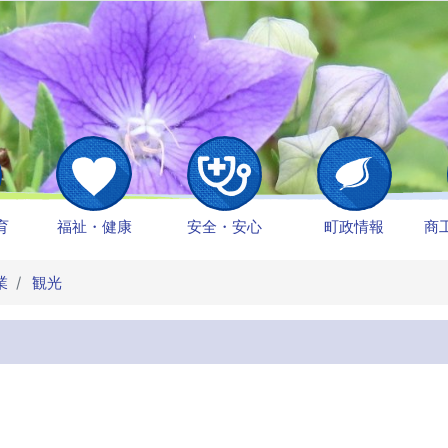
育
福祉・健康
安全・安心
町政情報
商
業
観光