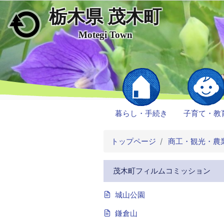
栃木県 茂木町
メインコンテンツにスキップ
Motegi Town
暮らし・手続き
子育て・教
トップページ
商工・観光・農
茂木町フィルムコミッション
城山公園
鎌倉山