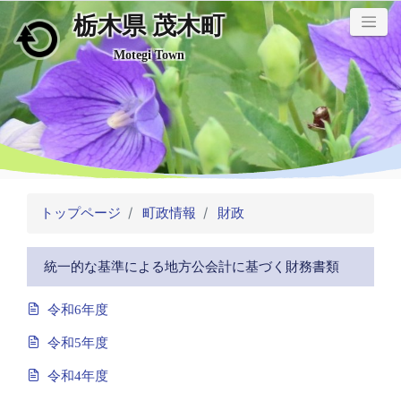
栃木県 茂木町
メインコンテンツにスキップ
Motegi Town
トップページ
町政情報
財政
統一的な基準による地方公会計に基づく財務書類
令和6年度
令和5年度
令和4年度