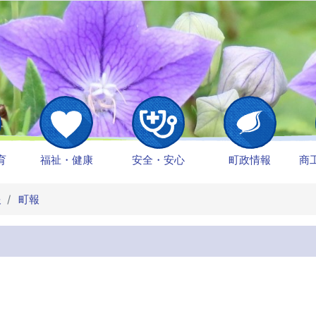
育
福祉・健康
安全・安心
町政情報
商
報
町報