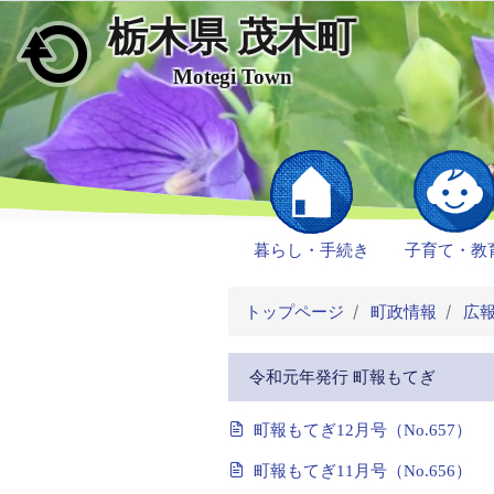
栃木県 茂木町
メインコンテンツにスキップ
Motegi Town
暮らし・手続き
子育て・教
トップページ
町政情報
広
令和元年発行 町報もてぎ
町報もてぎ12月号（No.657）
町報もてぎ11月号（No.656）