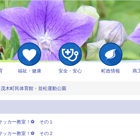
育
福祉・健康
安全・安心
町政情報
商
茂木町民体育館・並松運動公園
サッカー教室！⚽ その１
サッカー教室！⚽ その２