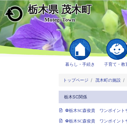
栃木県 茂木町
メインコンテンツにスキップ
Motegi Town
暮らし・手続き
子育て・教
トップページ
茂木町の施設
栃木SC関係
⚽栃木SC森俊貴 ワンポイント
⚽栃木SC森俊貴 ワンポイント