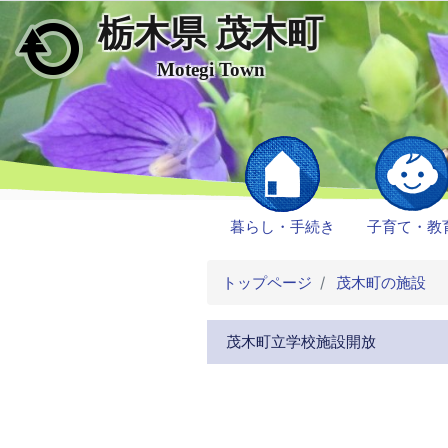
栃木県 茂木町
メインコンテンツにスキップ
Motegi Town
暮らし・手続き
子育て・教
トップページ
茂木町の施設
茂木町立学校施設開放