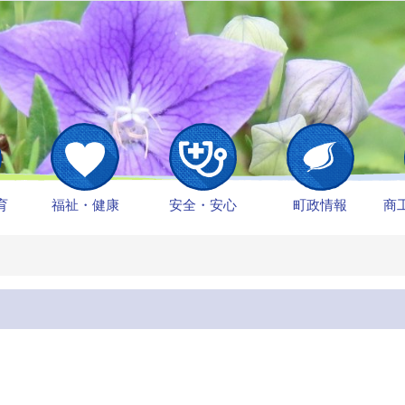
育
福祉・健康
安全・安心
町政情報
商