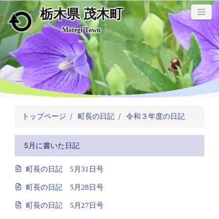
栃木県 茂木町
メインコンテンツにスキップ
Motegi Town
トップページ
町長の日記
令和３年度の日記
5月に書いた日記
町長の日記 5月31日号
町長の日記 5月28日号
町長の日記 5月27日号